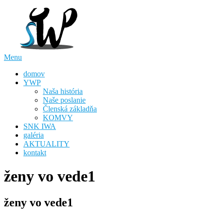
Skip
to
content
Menu
domov
YWP
Naša história
Naše poslanie
Členská základňa
KOMVY
SNK IWA
galéria
AKTUALITY
kontakt
ženy vo vede1
ženy vo vede1