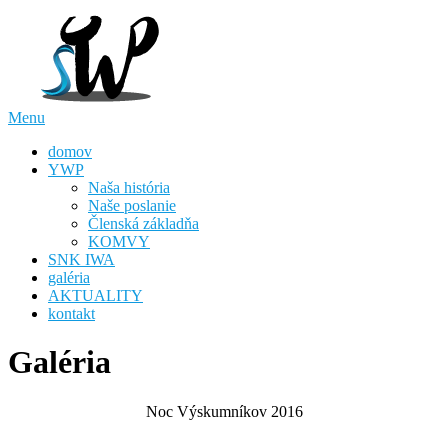
Skip
to
content
Menu
domov
YWP
Naša história
Naše poslanie
Členská základňa
KOMVY
SNK IWA
galéria
AKTUALITY
kontakt
Galéria
Noc
Výskumníkov 2016