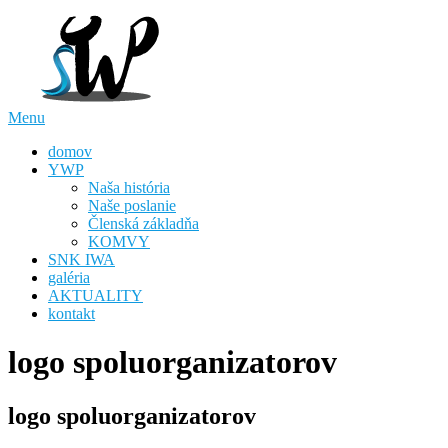
Skip
to
content
Menu
domov
YWP
Naša história
Naše poslanie
Členská základňa
KOMVY
SNK IWA
galéria
AKTUALITY
kontakt
logo spoluorganizatorov
logo spoluorganizatorov