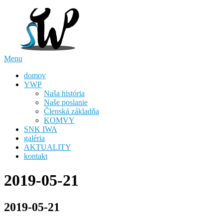
Skip
to
content
Menu
domov
YWP
Naša história
Naše poslanie
Členská základňa
KOMVY
SNK IWA
galéria
AKTUALITY
kontakt
2019-05-21
2019-05-21