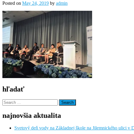
Posted on
May 24, 2019
by
admin
hľadať
Search
for:
najnovšia aktualita
Svetový deň vody na Základnej škole na Jilemnického ulici v 